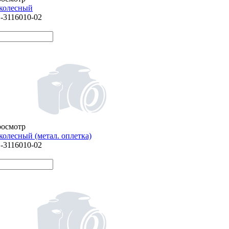
колесный
1-3116010-02
росмотр
олесный (метал. оплетка)
1-3116010-02