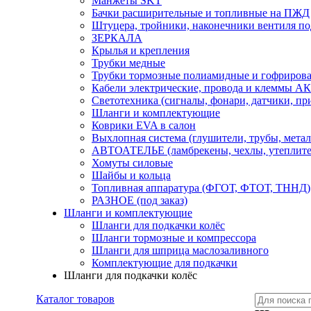
Манжеты SKT
Бачки расширительные и топливные на ПЖД
Штуцера, тройники, наконечники вентиля по
ЗЕРКАЛА
Крылья и крепления
Трубки медные
Трубки тормозные полиамидные и гофриров
Кабели электрические, провода и клеммы А
Светотехника (сигналы, фонари, датчики, пр
Шланги и комплектующие
Коврики EVA в салон
Выхлопная система (глушители, трубы, метал
АВТОАТЕЛЬЕ (ламбрекены, чехлы, утеплите
Хомуты силовые
Шайбы и кольца
Топливная аппаратура (ФГОТ, ФТОТ, ТННД)
РАЗНОЕ (под заказ)
Шланги и комплектующие
Шланги для подкачки колёс
Шланги тормозные и компрессора
Шланги для шприца маслозаливного
Комплектующие для подкачки
Шланги для подкачки колёс
Каталог товаров