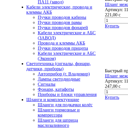
ПА11 (завод)
Шланг меж
Кабели электрические, провода и
Артикул:
1
клеммы АКБ
221,00
c
Пучки проводов кабины
Пучки проводов рамы
Купить
Пучки проводов фонарей
Кабели электрические и АБС
(ЗАВОД)
Провода и клеммы АКБ
Пучки проводов прицепа
Кабели электрические и АБС
(Эконом)
Светотехника (сигналы, фонари,
датчики, приборы)
Быстрый п
Автоприбор (г. Владимир)
Шланг межк
Лампы светодиодные
Артикул:
1
Сигналы
247,00
c
Фонари, катафоты
Приборы и блоки управления
Купить
Шланги и комплектующие
Шланги для подкачки колёс
Шланги тормозные и
компрессора
Шланги для шприца
маслозаливного