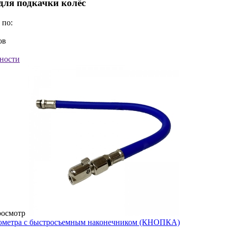
ля подкачки колёс
 по:
ов
ности
росмотр
ометра с быстросъемным наконечником (КНОПКА)