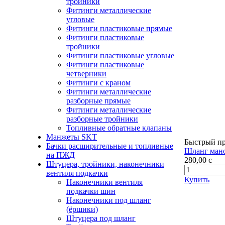
тройники
Фитинги металлические
угловые
Фитинги пластиковые прямые
Фитинги пластиковые
тройники
Фитинги пластиковые угловые
Фитинги пластиковые
четверники
Фитинги с краном
Фитинги металлические
разборные прямые
Фитинги металлические
разборные тройники
Топливные обратные клапаны
Манжеты SKT
Быстрый п
Бачки расширительные и топливные
Шланг мано
на ПЖД
280,00
c
Штуцера, тройники, наконечники
вентиля подкачки
Купить
Наконечники вентиля
подкачки шин
Наконечники под шланг
(ёршики)
Штуцера под шланг