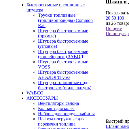
Шланги д
Быстросъемные и топливные
штуцера
Показывать
Трубки топливные
20
50
100
(топливопроводы) Common
из 26 товар
Rail
По цене
Штуцера быстросъемные
По популяр
(прямые)
Штуцера быстросъемные
(угловые)
Штуцера быстросъемные
(конвейерные) ЗАВОД
Штуцера быстросъемные
VOSS
Штуцера быстросъемные
АНАЛОГИ voss
Штуцера топливные под
быстросъем (сталь, латунь)
WABCO
АКСЕССУАРЫ
Вентиляторы салона
Колпаки для колес
Наборы для продува кабины
Насосы погружные для
Быстрый п
перекачки топлива
Шланг ман