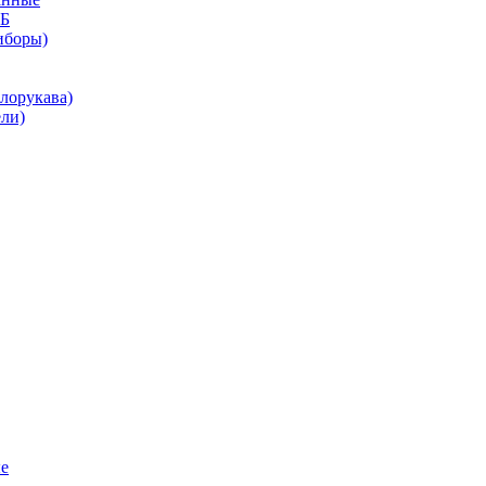
КБ
иборы)
лорукава)
ли)
е