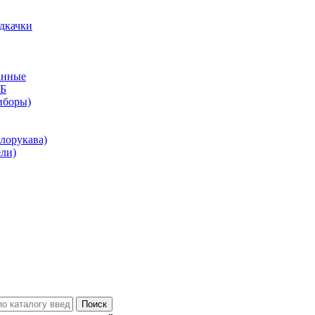
дкачки
анные
КБ
иборы)
лорукава)
ли)