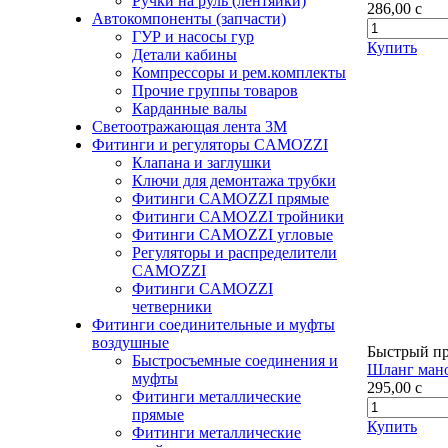
Ручки на руль (лентяйки)
286,00
c
Автокомпоненты (запчасти)
ГУР и насосы гур
Купить
Детали кабины
Компрессоры и рем.комплекты
Прочие группы товаров
Карданные валы
Светоотражающая лента 3М
Фитинги и регуляторы CAMOZZI
Клапана и заглушки
Ключи для демонтажа трубки
Фитинги CAMOZZI прямые
Фитинги CAMOZZI тройники
Фитинги CAMOZZI угловые
Регуляторы и распределители
CAMOZZI
Фитинги CAMOZZI
четверники
Фитинги соединительные и муфты
воздушные
Быстрый п
Быстросъемные соединения и
Шланг мано
муфты
295,00
c
Фитинги металлические
прямые
Купить
Фитинги металлические