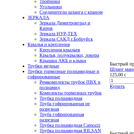
Тройники
Угольники
Соединители шланга с краном
ЗЕРКАЛА
Зеркала Димитровград и
Киров
Зеркала НУР-ТЕХ
Зеркала САКД г.Бобруйск
Крылья и крепления
Крепления крыльев
Крылья, полукрылки, локера
Крышки АКБ и клыки
Быстрый п
Трубки медные
Шланг мано
Трубки тормозные полиамидные и
125,00
c
гофрированные
Ремкомплекты трубок ПВХ и
Купить
полиамид
Комплекты тормозных трубок
Трубка полиамидная
Труба гофрированная не
разрезная
Труба гофрированная
разрезная
Трубка полиамидная Camozzi
Трубка полиамидная RILSAN
Быстрый п