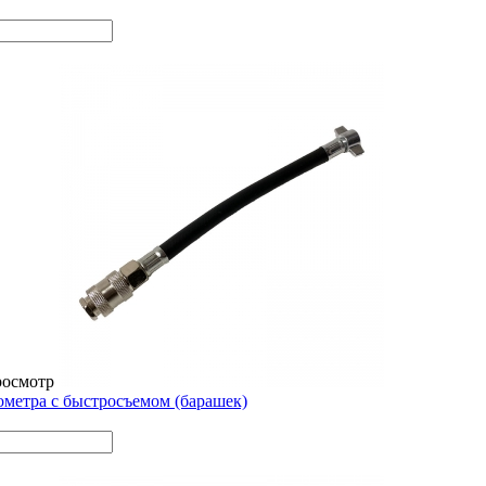
росмотр
метра с быстросъемом (барашек)