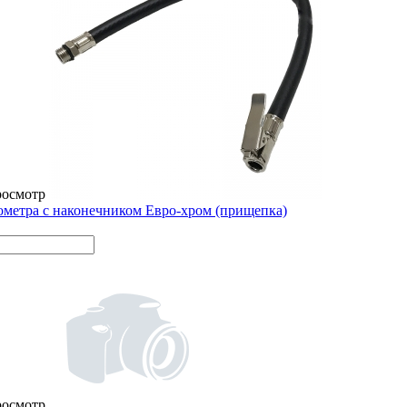
росмотр
метра с наконечником Евро-хром (прищепка)
росмотр