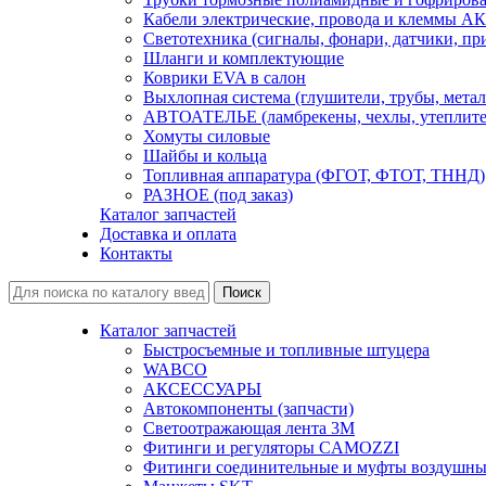
Кабели электрические, провода и клеммы А
Светотехника (сигналы, фонари, датчики, пр
Шланги и комплектующие
Коврики EVA в салон
Выхлопная система (глушители, трубы, метал
АВТОАТЕЛЬЕ (ламбрекены, чехлы, утеплите
Хомуты силовые
Шайбы и кольца
Топливная аппаратура (ФГОТ, ФТОТ, ТННД)
РАЗНОЕ (под заказ)
Каталог запчастей
Доставка и оплата
Контакты
Каталог запчастей
Быстросъемные и топливные штуцера
WABCO
АКСЕССУАРЫ
Автокомпоненты (запчасти)
Светоотражающая лента 3М
Фитинги и регуляторы CAMOZZI
Фитинги соединительные и муфты воздушны