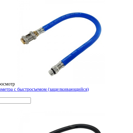
росмотр
метра с быстросъемом (защелкивающийся)