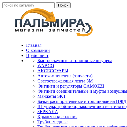
Главная
О компании
Прайс-лист
Быстросъемные и топливные штуцера
WABCO
АКСЕССУАРЫ
Автокомпоненты (запчасти)
Светоотражающая лента 3М
Фитинги и регуляторы CAMOZZI
Фитинги соединительные и муфты воздушны
Манжеты SKT
Бачки расширительные и топливные на ПЖД
Штуцера, тройники, наконечники вентиля по
ЗЕРКАЛА
Крылья и крепления
Трубки медные
Трубки тормозные полиамидные и гофриров