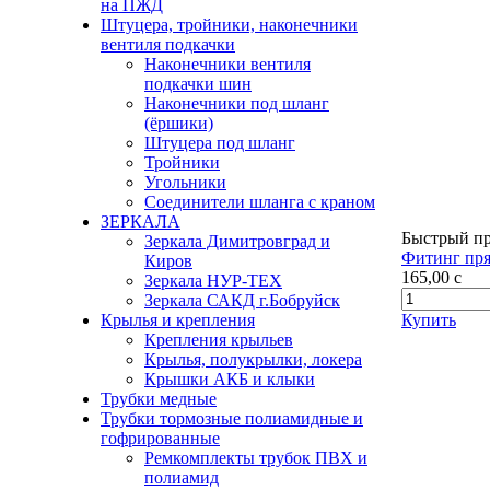
на ПЖД
Штуцера, тройники, наконечники
вентиля подкачки
Наконечники вентиля
подкачки шин
Наконечники под шланг
(ёршики)
Штуцера под шланг
Тройники
Угольники
Соединители шланга с краном
ЗЕРКАЛА
Быстрый п
Зеркала Димитровград и
Фитинг пря
Киров
165,00
c
Зеркала НУР-ТЕХ
Зеркала САКД г.Бобруйск
Купить
Крылья и крепления
Крепления крыльев
Крылья, полукрылки, локера
Крышки АКБ и клыки
Трубки медные
Трубки тормозные полиамидные и
гофрированные
Ремкомплекты трубок ПВХ и
полиамид