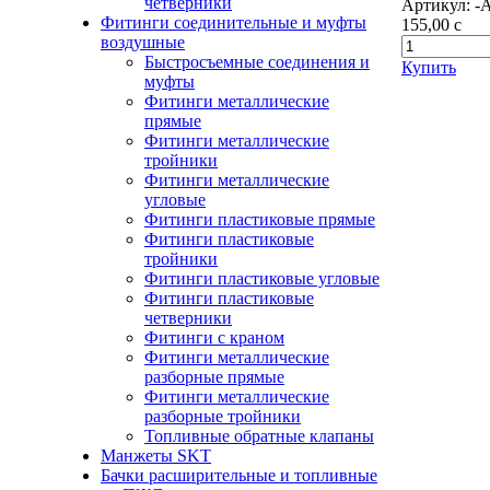
четверники
Артикул:
-
Фитинги соединительные и муфты
155,00
c
воздушные
Быстросъемные соединения и
Купить
муфты
Фитинги металлические
прямые
Фитинги металлические
тройники
Фитинги металлические
угловые
Фитинги пластиковые прямые
Фитинги пластиковые
тройники
Фитинги пластиковые угловые
Фитинги пластиковые
четверники
Фитинги с краном
Фитинги металлические
разборные прямые
Фитинги металлические
разборные тройники
Топливные обратные клапаны
Манжеты SKT
Бачки расширительные и топливные