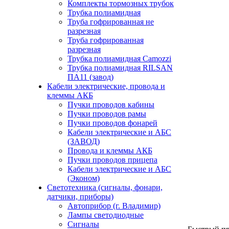
Комплекты тормозных трубок
Трубка полиамидная
Труба гофрированная не
разрезная
Труба гофрированная
разрезная
Трубка полиамидная Camozzi
Трубка полиамидная RILSAN
ПА11 (завод)
Кабели электрические, провода и
клеммы АКБ
Пучки проводов кабины
Пучки проводов рамы
Пучки проводов фонарей
Кабели электрические и АБС
(ЗАВОД)
Провода и клеммы АКБ
Пучки проводов прицепа
Кабели электрические и АБС
(Эконом)
Светотехника (сигналы, фонари,
датчики, приборы)
Автоприбор (г. Владимир)
Лампы светодиодные
Сигналы