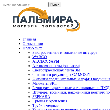
Главная
О компании
Прайс-лист
Быстросъемные и топливные штуцера
WABCO
АКСЕССУАРЫ
Автокомпоненты (запчасти)
Светоотражающая лента 3М
Фитинги и регуляторы CAMOZZI
Фитинги соединительные и муфты воздушны
Манжеты SKT
Бачки расширительные и топливные на ПЖД
Штуцера, тройники, наконечники вентиля по
ЗЕРКАЛА
Крылья и крепления
Трубки медные
Трубки тормозные полиамидные и гофриров