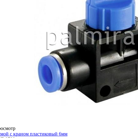
росмотр
мой с краном пластиковый 6мм