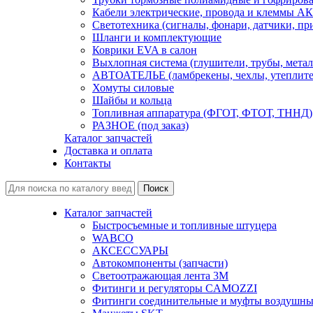
Кабели электрические, провода и клеммы А
Светотехника (сигналы, фонари, датчики, пр
Шланги и комплектующие
Коврики EVA в салон
Выхлопная система (глушители, трубы, метал
АВТОАТЕЛЬЕ (ламбрекены, чехлы, утеплите
Хомуты силовые
Шайбы и кольца
Топливная аппаратура (ФГОТ, ФТОТ, ТННД)
РАЗНОЕ (под заказ)
Каталог запчастей
Доставка и оплата
Контакты
Каталог запчастей
Быстросъемные и топливные штуцера
WABCO
АКСЕССУАРЫ
Автокомпоненты (запчасти)
Светоотражающая лента 3М
Фитинги и регуляторы CAMOZZI
Фитинги соединительные и муфты воздушны