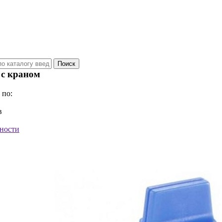
с краном
 по:
в
ности