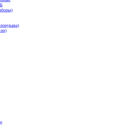
КБ
иборы)
лорукава)
ли)
е