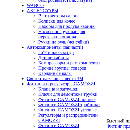
быстросъем (сталь, латунь)
WABCO
АКСЕССУАРЫ
Вентиляторы салона
Колпаки для колес
Наборы для продува кабины
Насосы погружные для
перекачки топлива
Ручки на руль (лентяйки)
Автокомпоненты (запчасти)
ГУР и насосы гур
Детали кабины
Компрессоры и рем.комплекты
Прочие группы товаров
Карданные валы
Светоотражающая лента 3М
Фитинги и регуляторы CAMOZZI
Клапана и заглушки
Ключи для демонтажа трубки
Фитинги CAMOZZI прямые
Фитинги CAMOZZI тройники
Фитинги CAMOZZI угловые
Регуляторы и распределители
CAMOZZI
Быстрый п
Фитинги CAMOZZI
Фитинг пря