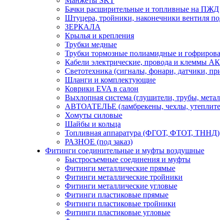
Манжеты SKT
Бачки расширительные и топливные на ПЖД
Штуцера, тройники, наконечники вентиля по
ЗЕРКАЛА
Крылья и крепления
Трубки медные
Трубки тормозные полиамидные и гофриров
Кабели электрические, провода и клеммы А
Светотехника (сигналы, фонари, датчики, пр
Шланги и комплектующие
Коврики EVA в салон
Выхлопная система (глушители, трубы, метал
АВТОАТЕЛЬЕ (ламбрекены, чехлы, утеплите
Хомуты силовые
Шайбы и кольца
Топливная аппаратура (ФГОТ, ФТОТ, ТННД)
РАЗНОЕ (под заказ)
Фитинги соединительные и муфты воздушные
Быстросъемные соединения и муфты
Фитинги металлические прямые
Фитинги металлические тройники
Фитинги металлические угловые
Фитинги пластиковые прямые
Фитинги пластиковые тройники
Фитинги пластиковые угловые