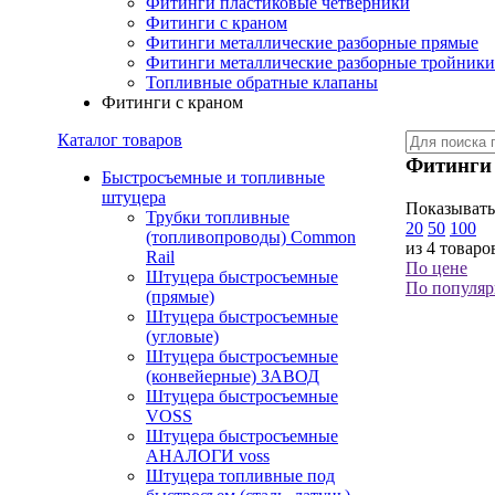
Фитинги пластиковые четверники
Фитинги с краном
Фитинги металлические разборные прямые
Фитинги металлические разборные тройники
Топливные обратные клапаны
Фитинги с краном
Каталог товаров
Фитинги 
Быстросъемные и топливные
штуцера
Показывать
Трубки топливные
20
50
100
(топливопроводы) Common
из 4 товаро
Rail
По цене
Штуцера быстросъемные
По популяр
(прямые)
Штуцера быстросъемные
(угловые)
Штуцера быстросъемные
(конвейерные) ЗАВОД
Штуцера быстросъемные
VOSS
Штуцера быстросъемные
АНАЛОГИ voss
Штуцера топливные под