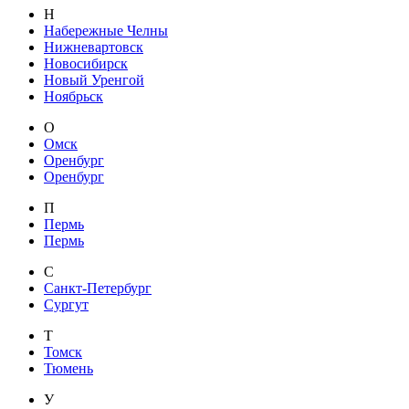
Н
Набережные Челны
Нижневартовск
Новосибирск
Новый Уренгой
Ноябрьск
О
Омск
Оренбург
Оренбург
П
Пермь
Пермь
С
Санкт-Петербург
Сургут
Т
Томск
Тюмень
У