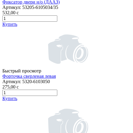
Фиксатор двери н/о (ДААЗ)
Артикул:
53205-6105034/35
532,00
c
Купить
Быстрый просмотр
Форточка сверленая левая
Артикул:
5320-6103050
275,00
c
Купить