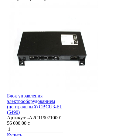
Блок управления
электрооборудованием
(центральный) CBCU3-EL
(5490)
Артикул:
-А2С1190710001
56 000,00
c
Купить