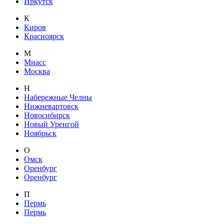
Иркутск
К
Киров
Красноярск
М
Миасс
Москва
Н
Набережные Челны
Нижневартовск
Новосибирск
Новый Уренгой
Ноябрьск
О
Омск
Оренбург
Оренбург
П
Пермь
Пермь