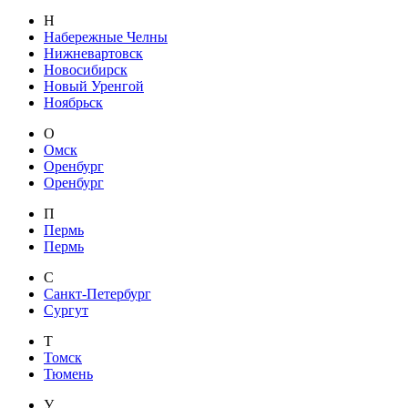
Н
Набережные Челны
Нижневартовск
Новосибирск
Новый Уренгой
Ноябрьск
О
Омск
Оренбург
Оренбург
П
Пермь
Пермь
С
Санкт-Петербург
Сургут
Т
Томск
Тюмень
У