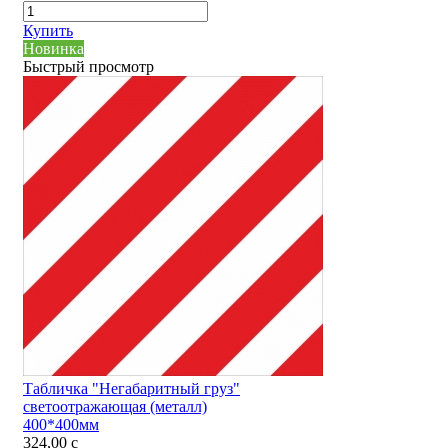
Купить
Новинка
Быстрый просмотр
Табличка "Негабаритный груз"
светоотражающая (металл)
400*400мм
324,00
c