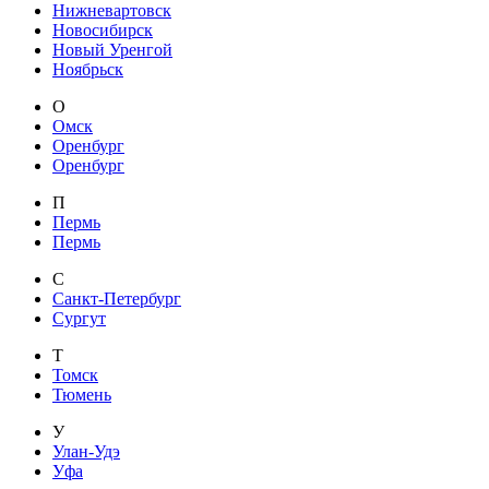
Нижневартовск
Новосибирск
Новый Уренгой
Ноябрьск
О
Омск
Оренбург
Оренбург
П
Пермь
Пермь
С
Санкт-Петербург
Сургут
Т
Томск
Тюмень
У
Улан-Удэ
Уфа