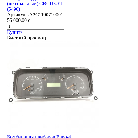
(центральный) CBCU3-EL
(5490)
Артикул:
-А2С1190710001
56 000,00
c
Купить
Быстрый просмотр
Комбинация приборов Евро-4