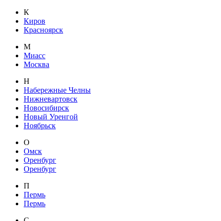
К
Киров
Красноярск
М
Миасс
Москва
Н
Набережные Челны
Нижневартовск
Новосибирск
Новый Уренгой
Ноябрьск
О
Омск
Оренбург
Оренбург
П
Пермь
Пермь
С