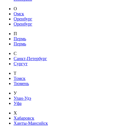
О
Омск
Оренбург
Оренбург
П
Пермь
Пермь
С
Санкт-Петербург
Сургут
Т
Томск
Тюмень
У
Улан-Удэ
Уфа
Х
Хабаровск
Ханты-Мансийск