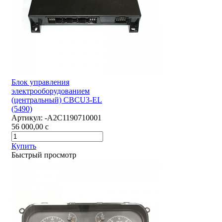
Блок управления
электрооборудованием
(центральный) CBCU3-EL
(5490)
Артикул:
-А2С1190710001
56 000,00
c
Купить
Быстрый просмотр