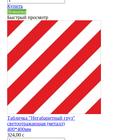
Купить
Новинка
Быстрый просмотр
Табличка "Негабаритный груз"
светоотражающая (металл)
400*400мм
324,00
c