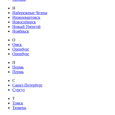
Н
Набережные Челны
Нижневартовск
Новосибирск
Новый Уренгой
Ноябрьск
О
Омск
Оренбург
Оренбург
П
Пермь
Пермь
С
Санкт-Петербург
Сургут
Т
Томск
Тюмень