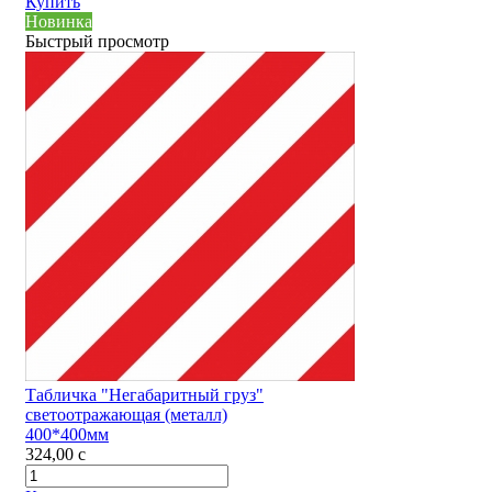
Купить
Новинка
Быстрый просмотр
Табличка "Негабаритный груз"
светоотражающая (металл)
400*400мм
324,00
c