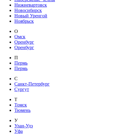
Нижневартовск
Новосибирск
Новый Уренгой
Ноябрьск
О
Омск
Оренбург
Оренбург
П
Пермь
Пермь
С
Санкт-Петербург
Сургут
Т
Томск
Тюмень
У
Улан-Удэ
Уфа